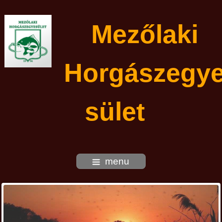
Mezőlaki
Horgászegy
sület
menu