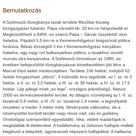
Bemutatkozás
A Szélmezői tőzegbánya tavak területe Mezőlak község
közigazgatási határán, Pápa várostól kb. 20 km-re helyezkedik el.
Megközelíthető a 8404.-es számú Pápa – Sárvár összekötő úton
haladva, Pápától 5,5 km-re a Kemeneshőgyészi leágazónál jobbra
fordulva, Békás községtől 3 km-t Kemeneshőgyész irányában
haladva, egy nagy ívű balkanyarban jobbra, a tavakhoz vezető
murvás útra kanyarodva. A Szélmezői tórendszer az 1980.-as
években befejeződött tőzegbányászat következtében jött létre a
Marcal folyó keleti medencéjében. Területe 106 hektár, melyből 62
hektár horgászható „élővíz”, 4 különálló tóra tagolódik, az I. sz. tó 3
hektár, a II. sz. tó 3,5 hektár, a III. sz. tó 38 hektár, a IV. sz. tó 17,5
hektár. Láp jellege miatt „ex lege”, országos jelentőségű, Natura
2000-es természetvédelmi terület. Az átlagos vízmélység az I.-II. sz.
tavaknál 0,8 méter, a III.-IV. sz. tavaknál 1,4 méter, a legmélyebb
részeken a meder 3 méter mély. Növényzete változatos, de a
növényzettel borított terület nagy része nád, sás és gyékény.
Ornitológiai szempontból egyedülálló, ritka, védett madárfajok is
megtalálták itt életterüket. A halállomány az őshonos halfajok mellett
kiegészül a telepített, úgynevezett népszerű halfajokkal. A halfauna