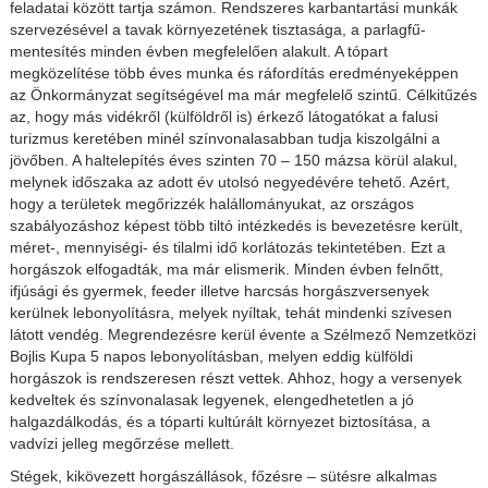
feladatai között tartja számon. Rendszeres karbantartási munkák
szervezésével a tavak környezetének tisztasága, a parlagfű-
mentesítés minden évben megfelelően alakult. A tópart
megközelítése több éves munka és ráfordítás eredményeképpen
az Önkormányzat segítségével ma már megfelelő szintű. Célkitűzés
az, hogy más vidékről (külföldről is) érkező látogatókat a falusi
turizmus keretében minél színvonalasabban tudja kiszolgálni a
jövőben. A haltelepítés éves szinten 70 – 150 mázsa körül alakul,
melynek időszaka az adott év utolsó negyedévére tehető. Azért,
hogy a területek megőrizzék halállományukat, az országos
szabályozáshoz képest több tiltó intézkedés is bevezetésre került,
méret-, mennyiségi- és tilalmi idő korlátozás tekintetében. Ezt a
horgászok elfogadták, ma már elismerik. Minden évben felnőtt,
ifjúsági és gyermek, feeder illetve harcsás horgászversenyek
kerülnek lebonyolításra, melyek nyíltak, tehát mindenki szívesen
látott vendég. Megrendezésre kerül évente a Szélmező Nemzetközi
Bojlis Kupa 5 napos lebonyolításban, melyen eddig külföldi
horgászok is rendszeresen részt vettek. Ahhoz, hogy a versenyek
kedveltek és színvonalasak legyenek, elengedhetetlen a jó
halgazdálkodás, és a tóparti kultúrált környezet biztosítása, a
vadvízi jelleg megőrzése mellett.
Stégek, kikövezett horgászállások, főzésre – sütésre alkalmas