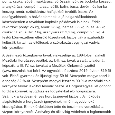
ponty, csuka, sügér, napkárász, vörösszárnyú-, és bodorka keszeg,
aranykárász, compó, harcsa, süllő, balin, busa, dévér-, és karika
keszeg, amúr, ezüstkárász halfajokból tevődik össze. Az
odafigyelésnek, a halvédelemnek, a jó halgazdálkodásnak
köszönhetően a tavakban kapitális példányok is élnek. Eddigi
rekordok: ponty: 26 kg, amúr: 28 kg, harcsa: 53 kg, busa: 43 kg,
csuka: 11 kg, süllő: 7 kg, aranykárász: 2,2 kg, compó: 2,9 kg. A
festői környezetben elterülő tőzegtavak biztosítják a szabadidő
kultúrált, tartalmas eltöltését, a szórakozást egy igazi vadvízi
környezetben.
A Szélmezői tőzegbánya tavak vízkezelője az 1994.-ben alakult
Mezőlaki Horgászegyesület, az I.-II. sz. tavak a saját tulajdonát
képezik, a III.-IV. sz. tavakat a Mezőlaki Önkormányzattól
(www.mezolak.hu) bérli. Az egyesület létszáma 2019. évben 319 fő
volt. Ebből gyermek és ifjúsági tag: 59 fő. Veszprém megye teszi ki
a tagság 82 %-át. Veszprém megyei létszám 90 %-a mezőlaki és a
környező falvak lakóiból tevődik össze. A Horgászegyesület gondot
fordít a környék nyugdíjas és fogyatékkal élő horgászaira.
Számukra kedvezményes horgászjegyet biztosít. A működés
alapfeltétele a horgászok igényeinek minél nagyobb fokú
kiszolgálása. Ennek érdekében tette és teszi mind vonzóbbá a
vízpart környezetét. A növény és állatvilág védelmét a legfontosabb